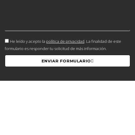
He leído y acepto la
política de privacidad
. La finalidad de este
formulario es responder tu solicitud de más información.
ENVIAR FORMULARIO