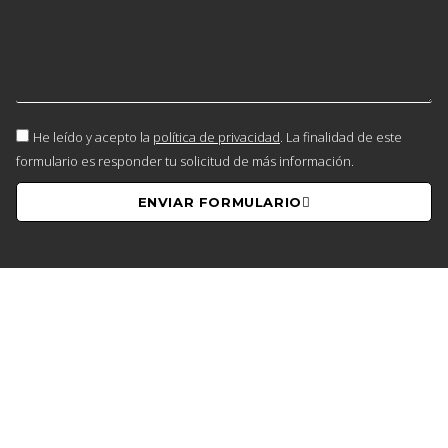
He leído y acepto la
política de privacidad
. La finalidad de este
formulario es responder tu solicitud de más información.
ENVIAR FORMULARIO