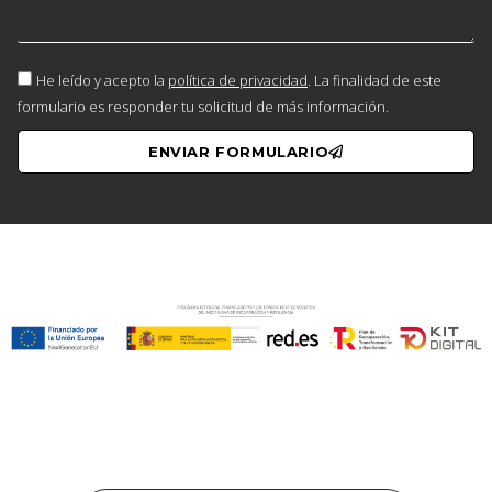
He leído y acepto la
política de privacidad
. La finalidad de este
formulario es responder tu solicitud de más información.
ENVIAR FORMULARIO