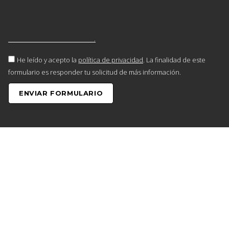
He leído y acepto la
política de privacidad
. La finalidad de este
formulario es responder tu solicitud de más información.
ENVIAR FORMULARIO