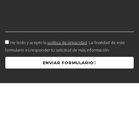
He leído y acepto la
política de privacidad
. La finalidad de este
formulario es responder tu solicitud de más información.
ENVIAR FORMULARIO