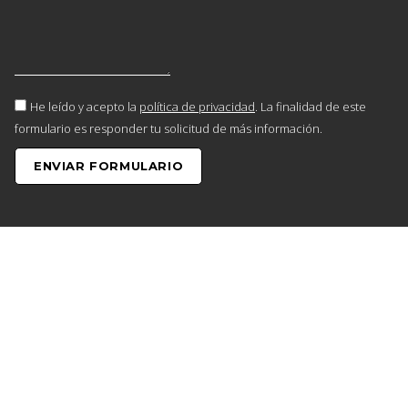
He leído y acepto la
política de privacidad
. La finalidad de este
formulario es responder tu solicitud de más información.
ENVIAR FORMULARIO