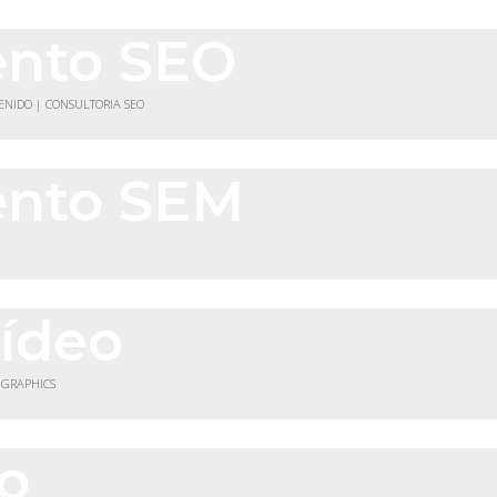
ento SEO
TENIDO | CONSULTORIA SEO
ento SEM
vídeo
 GRAPHICS
co