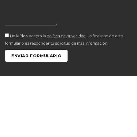
He leído y acepto la
política de privacidad
. La finalidad de este
formulario es responder tu solicitud de más información.
ENVIAR FORMULARIO