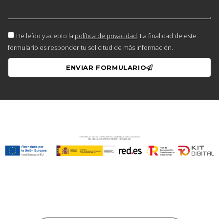
He leído y acepto la
política de privacidad
. La finalidad de este
formulario es responder tu solicitud de más información.
ENVIAR FORMULARIO