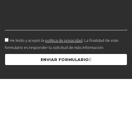
He leído y acepto la
política de privacidad
. La finalidad de este
formulario es responder tu solicitud de más información.
ENVIAR FORMULARIO