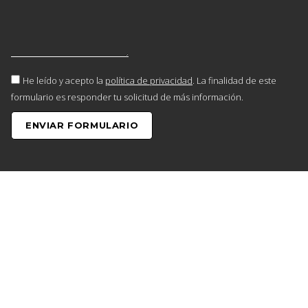
He leído y acepto la
política de privacidad
. La finalidad de este
formulario es responder tu solicitud de más información.
ENVIAR FORMULARIO