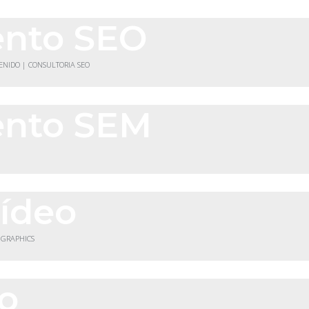
ento SEO
TENIDO | CONSULTORIA SEO
ento SEM
vídeo
 GRAPHICS
co