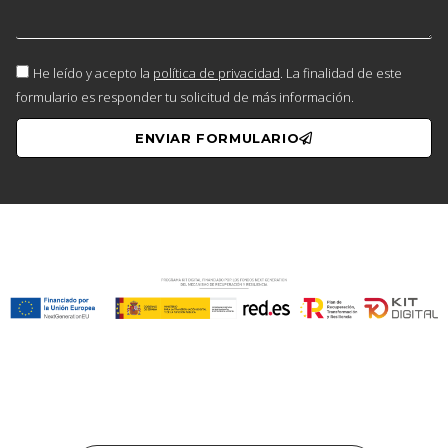
He leído y acepto la
política de privacidad
. La finalidad de este
formulario es responder tu solicitud de más información.
ENVIAR FORMULARIO