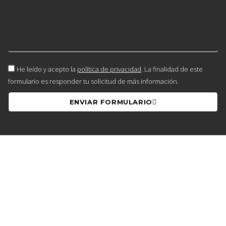
He leído y acepto la
política de privacidad
. La finalidad de este
formulario es responder tu solicitud de más información.
ENVIAR FORMULARIO