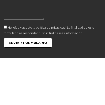
He leído y acepto la
política de privacidad
. La finalidad de este
formulario es responder tu solicitud de más información.
ENVIAR FORMULARIO