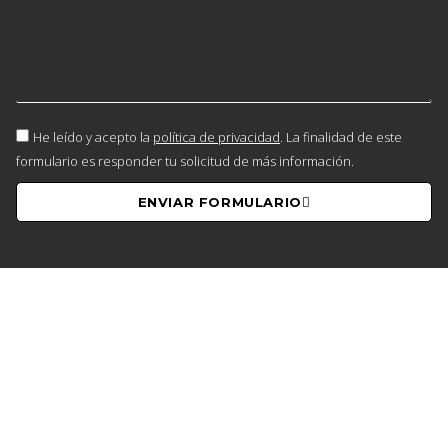
He leído y acepto la
política de privacidad
. La finalidad de este
formulario es responder tu solicitud de más información.
ENVIAR FORMULARIO