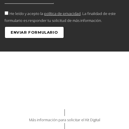
He leído y acepto la
política de privacidad
. La finalidad de este
formulario es responder tu solicitud de más información.
ENVIAR FORMULARIO
Más información para solicitar el Kit Digital