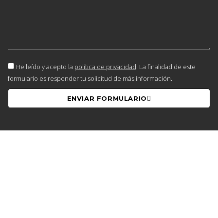
He leído y acepto la
política de privacidad
. La finalidad de este
formulario es responder tu solicitud de más información.
ENVIAR FORMULARIO