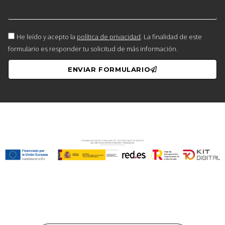
He leído y acepto la
política de privacidad
. La finalidad de este
formulario es responder tu solicitud de más información.
ENVIAR FORMULARIO