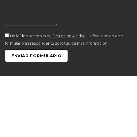
He leído y acepto la
política de privacidad
. La finalidad de este
formulario es responder tu solicitud de más información.
ENVIAR FORMULARIO