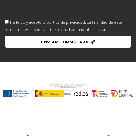
He leído y acepto la
política de privacidad
. La finalidad de este
formulario es responder tu solicitud de más información.
ENVIAR FORMULARIO