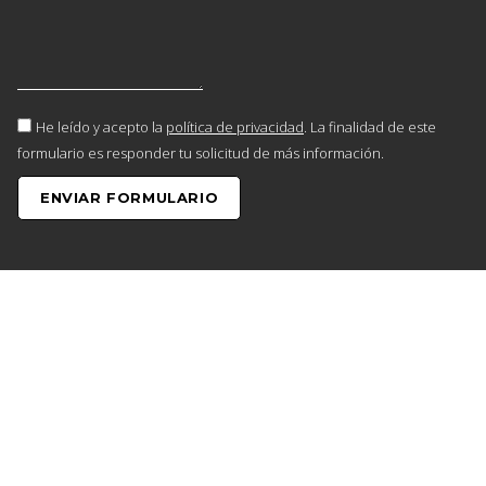
He leído y acepto la
política de privacidad
. La finalidad de este
formulario es responder tu solicitud de más información.
ENVIAR FORMULARIO