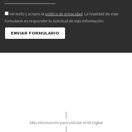
He leído y acepto la
política de privacidad
. La finalidad de este
formulario es responder tu solicitud de más información.
ENVIAR FORMULARIO
Más información para solicitar el Kit Digital