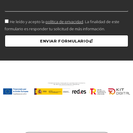
He leído y acepto la
política de privacidad
. La finalidad de este
formulario es responder tu solicitud de más información.
ENVIAR FORMULARIO