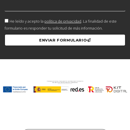
He leído y acepto la
política de privacidad
. La finalidad de este
formulario es responder tu solicitud de más información.
ENVIAR FORMULARIO