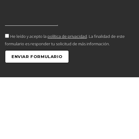
He leído y acepto la
política de privacidad
. La finalidad de este
formulario es responder tu solicitud de más información.
ENVIAR FORMULARIO