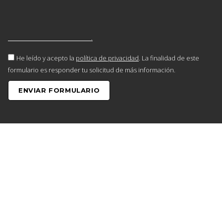
He leído y acepto la
política de privacidad
. La finalidad de este
formulario es responder tu solicitud de más información.
ENVIAR FORMULARIO