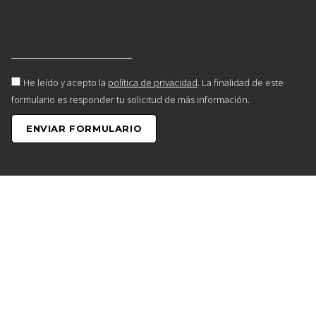
He leído y acepto la
política de privacidad
. La finalidad de este
formulario es responder tu solicitud de más información.
ENVIAR FORMULARIO