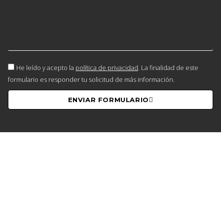
He leído y acepto la
política de privacidad
. La finalidad de este
formulario es responder tu solicitud de más información.
ENVIAR FORMULARIO