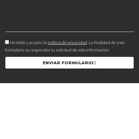
He leído y acepto la
política de privacidad
. La finalidad de este
formulario es responder tu solicitud de más información.
ENVIAR FORMULARIO