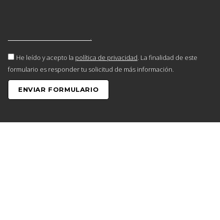
He leído y acepto la
política de privacidad
. La finalidad de este
formulario es responder tu solicitud de más información.
ENVIAR FORMULARIO