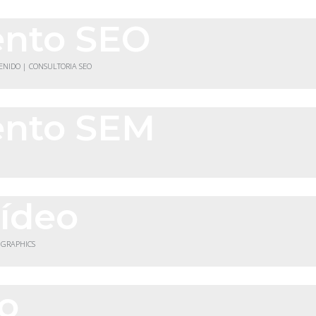
ento SEO
TENIDO | CONSULTORIA SEO
ento SEM
vídeo
 GRAPHICS
co