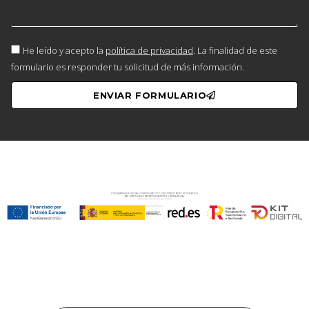
He leído y acepto la
política de privacidad
. La finalidad de este
formulario es responder tu solicitud de más información.
ENVIAR FORMULARIO