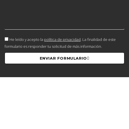
He leído y acepto la
política de privacidad
. La finalidad de este
formulario es responder tu solicitud de más información.
ENVIAR FORMULARIO