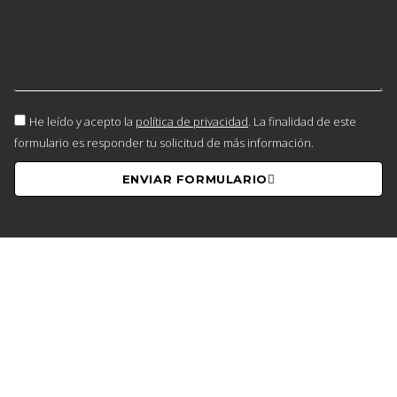
He leído y acepto la
política de privacidad
. La finalidad de este
formulario es responder tu solicitud de más información.
ENVIAR FORMULARIO