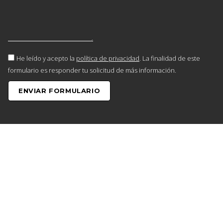
He leído y acepto la
política de privacidad
. La finalidad de este
formulario es responder tu solicitud de más información.
ENVIAR FORMULARIO