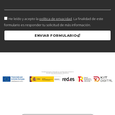
He leído y acepto la
política de privacidad
. La finalidad de este
formulario es responder tu solicitud de más información.
ENVIAR FORMULARIO