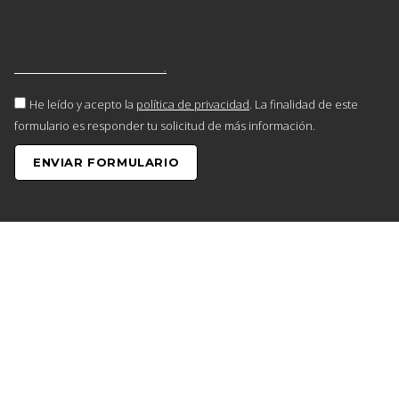
He leído y acepto la
política de privacidad
. La finalidad de este
formulario es responder tu solicitud de más información.
ENVIAR FORMULARIO