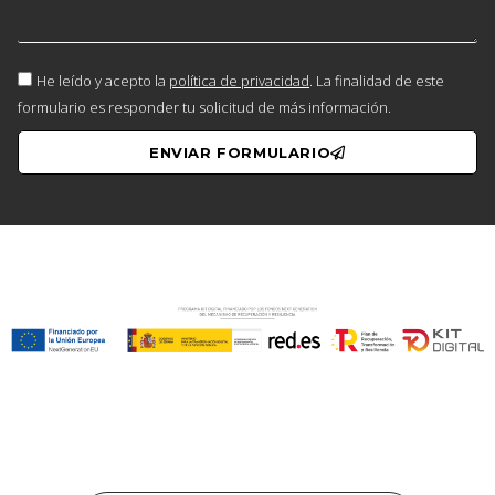
He leído y acepto la
política de privacidad
. La finalidad de este
formulario es responder tu solicitud de más información.
ENVIAR FORMULARIO