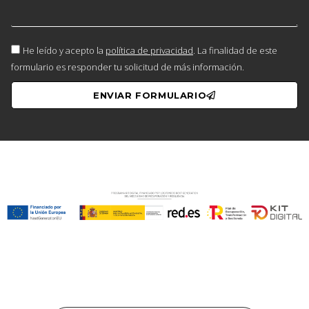
He leído y acepto la
política de privacidad
. La finalidad de este
formulario es responder tu solicitud de más información.
ENVIAR FORMULARIO