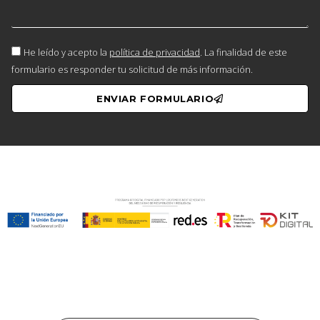
He leído y acepto la
política de privacidad
. La finalidad de este
formulario es responder tu solicitud de más información.
ENVIAR FORMULARIO