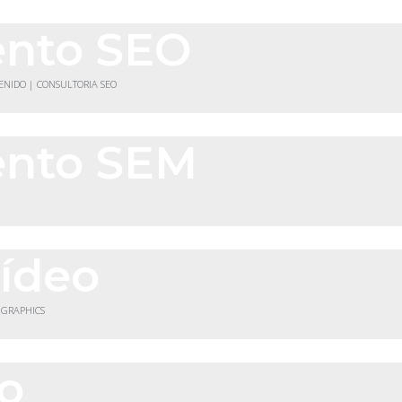
ento SEO
TENIDO | CONSULTORIA SEO
ento SEM
vídeo
 GRAPHICS
co