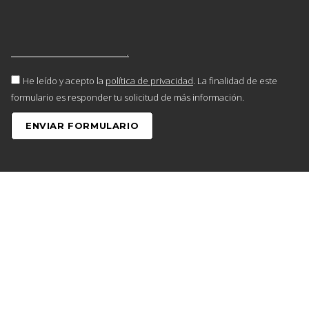
He leído y acepto la
política de privacidad
. La finalidad de este
formulario es responder tu solicitud de más información.
ENVIAR FORMULARIO