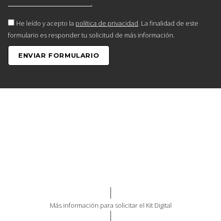
He leído y acepto la
política de privacidad
. La finalidad de este
formulario es responder tu solicitud de más información.
ENVIAR FORMULARIO
Más información para solicitar el Kit Digital