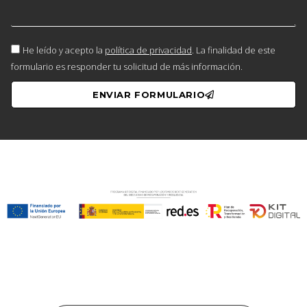
He leído y acepto la
política de privacidad
. La finalidad de este
formulario es responder tu solicitud de más información.
ENVIAR FORMULARIO