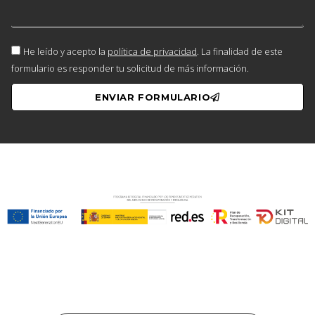
He leído y acepto la
política de privacidad
. La finalidad de este
formulario es responder tu solicitud de más información.
ENVIAR FORMULARIO