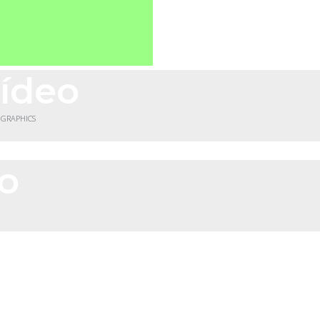
vídeo
 GRAPHICS
co