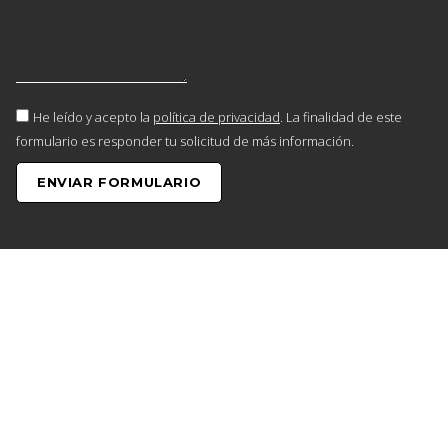
He leído y acepto la
política de privacidad
. La finalidad de este
formulario es responder tu solicitud de más información.
ENVIAR FORMULARIO