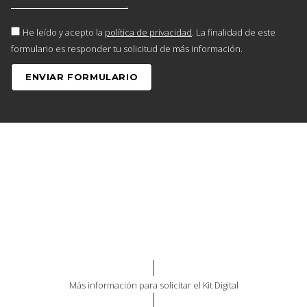
He leído y acepto la
política de privacidad
. La finalidad de este
formulario es responder tu solicitud de más información.
ENVIAR FORMULARIO
Más información para solicitar el Kit Digital