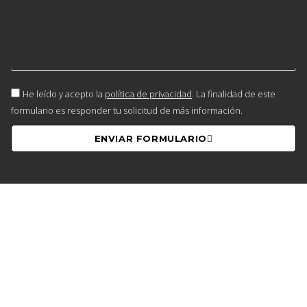
He leído y acepto la
política de privacidad
. La finalidad de este
formulario es responder tu solicitud de más información.
ENVIAR FORMULARIO